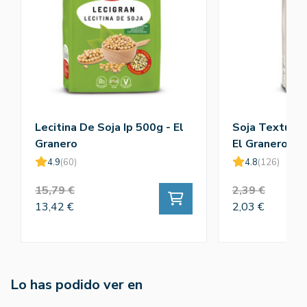
Lecitina De Soja Ip 500g - El
Soja Texturiz
Granero
El Granero
4.9
(60)
4.8
(126)
15,79 €
2,39 €
13,42 €
2,03 €
Lo has podido ver en