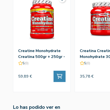
Creatine Monohydrate
Creatina Creati
Creatina 500gr + 250gr -
Monohydrate 30
Amix
Amix
5
(0)
5
(0)
59,89 €
35,78 €
Lo has podido ver en