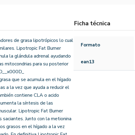
Ficha técnica
dores de grasa lipotrópicos lo cual
Formato
milares. Lipotropic Fat Burner
imula la glándula adrenal ayudando
ean13
as mitocondrias para su posterior
00D__x000D_
 grasa que se acumula en el hígado
s a la vez que ayuda a reducir el
También contiene CLA o acido
aumenta la síntesis de las
muscular. Lipotropic Fat Burner
saciantes. Junto con la metionina
os grasos en el hígado a la vez
do. En definitiva Lipotropic Fat