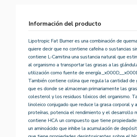
Información del producto
Lipotropic Fat Burner es una combinación de quema
quiere decir que no contiene cafeína o sustancias si
contiene L-Carnitina una sustancia natural que est
al organismo a transportar las grasas a las glándul
utilización como fuente de energía._x000D__x0
También contiene colina que regula la cantidad de
que es donde se almacenan primariamente las grasa
colesterol y los residuos tóxicos del organismo. 
linoleico conjugado que reduce la grasa corporal y 
proteínas, potencia el rendimiento y el desarrollo 
contiene HCA un compuesto que tiene propiedades 
un aminoácido que inhibe la acumulación de depósit
que tiene propiedades desintoxicantes sobre el híga