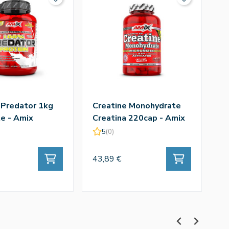
 Predator 1kg
Creatine Monohydrate
Q
e - Amix
Creatina 220cap - Amix
T
A
5
(0)
43,89 €
43