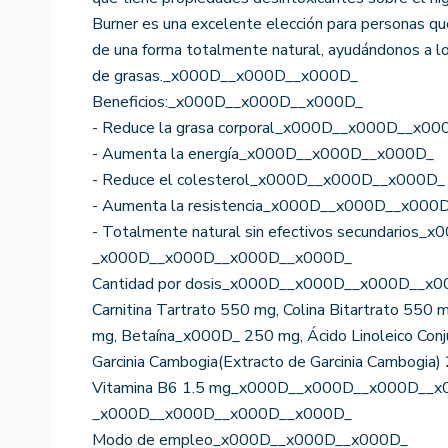
Burner es una excelente elección para personas qu
de una forma totalmente natural, ayudándonos a logr
de grasas._x000D__x000D__x000D_
Beneficios:_x000D__x000D__x000D_
- Reduce la grasa corporal_x000D__x000D__x00
- Aumenta la energía_x000D__x000D__x000D_
- Reduce el colesterol_x000D__x000D__x000D_
- Aumenta la resistencia_x000D__x000D__x000
- Totalmente natural sin efectivos secundario
_x000D__x000D__x000D__x000D_
Cantidad por dosis_x000D__x000D__x000D__x
Carnitina Tartrato 550 mg, Colina Bitartrato 550 
mg, Betaína_x000D_ 250 mg, Ácido Linoleico C
Garcinia Cambogia(Extracto de Garcinia Cambogia)
Vitamina B6 1.5 mg_x000D__x000D__x000D__x
_x000D__x000D__x000D__x000D_
Modo de empleo_x000D__x000D__x000D_