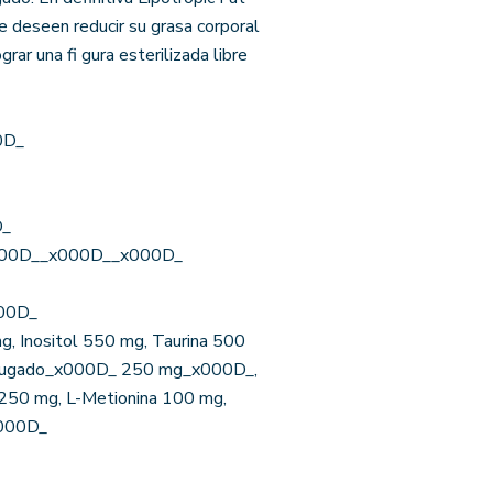
e deseen reducir su grasa corporal
ar una fi gura esterilizada libre
0D_
D_
s_x000D__x000D__x000D_
000D_
mg, Inositol 550 mg, Taurina 500
onjugado_x000D_ 250 mg_x000D_,
 250 mg, L-Metionina 100 mg,
000D_