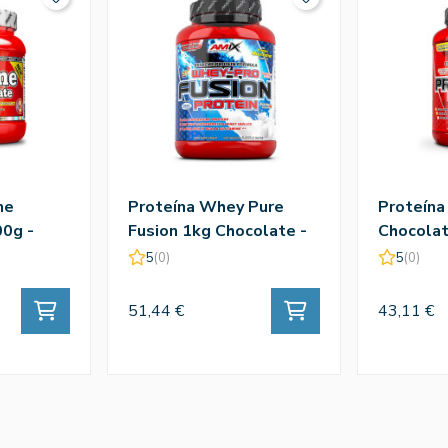
ne
Proteína Whey Pure
Proteína
0g -
Fusion 1kg Chocolate -
Chocolat
Amix
5
(0)
5
(0)
51,44 €
43,11 €