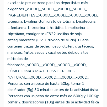
excelente pre-entreno para los deportistas más
exigentes._x000D__x000D__x000D__x000D_
INGREDIENTES:_x000D__x000D__x000D__x000D_
L-leucina, L-valina, clorhidrato de L-lisina, L-isoleucina,
L-fenilanina, L-treonina, L-histidina, L-metionina, L-
triptófano, emulgente (E322 lecitina de soja,
antiaglomerante (E551 dióxido de silicio). Puede
contener trazas de leche, huevo, gluten, crustáceos,
mariscos, frutos secos y cacahuetes debido a los
métodos de
fabricación._x000D__x000D__x000D__x000D_
CÓMO TOMAR M.A.P. POWDER 300G
NATURAL:_x000D__x000D__x000D__x000D_
Personas con un peso de hasta 80kg: tomar 1
dosificador (5g) 30 minutos antes de la actividad física.
Personas con un peso de entre más de 80Kg y 100Kg:
tomar 2 dosificadores (10g) antes de la actividad física.