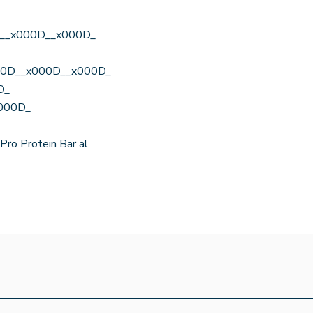
00D__x000D__x000D_
x000D__x000D__x000D_
D_
x000D_
ro Protein Bar al