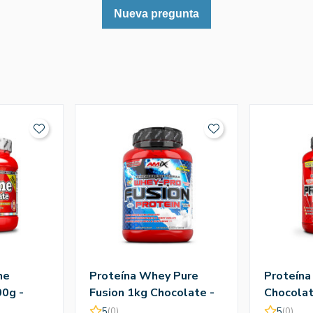
Nueva pregunta
ne
Proteína Whey Pure
Proteína
0g -
Fusion 1kg Chocolate -
Chocolat
Amix
5
(0)
5
(0)