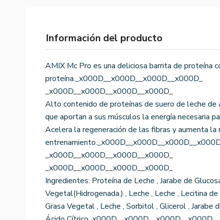
Información del producto
AMIX Mc Pro es una deliciosa barrita de proteína
proteína._x000D__x000D__x000D__x000D_
_x000D__x000D__x000D__x000D_
Alto contenido de proteínas de suero de leche de a
que aportan a sus músculos la energía necesaria pa
Acelera la regeneración de las fibras y aumenta la
entrenamiento._x000D__x000D__x000D__x000
_x000D__x000D__x000D__x000D_
_x000D__x000D__x000D__x000D_
Ingredientes: Proteína de Leche , Jarabe de Glucos
Vegetal(Hidrogenada.) , Leche , Leche , Lecitina de So
Grasa Vegetal , Leche , Sorbitol , Glicerol , Jarabe 
Ácido Cítrico_x000D__x000D__x000D__x000D_