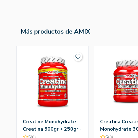
Más productos de AMIX
Creatine Monohydrate
Creatina Creati
Creatina 500gr + 250gr -
Monohydrate 30
Amix
Amix
5
(0)
5
(0)