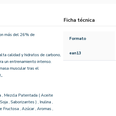
Ficha técnica
 con más del 26% de
Formato
ean13
lta calidad y hidratos de carbono,
ra un entrenamiento intenso.
 masa muscular tras el
D_
a , Mezcla Patentada ( Aceite
ja , Saborizantes ) , Inulina ,
de Fructosa , Azúcar , Aromas ,