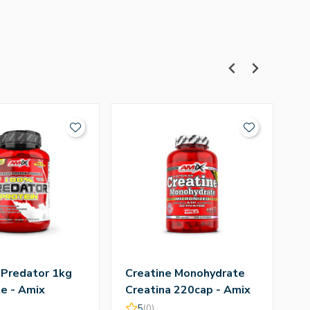
 Predator 1kg
Creatine Monohydrate
Q
e - Amix
Creatina 220cap - Amix
T
A
5
(0)