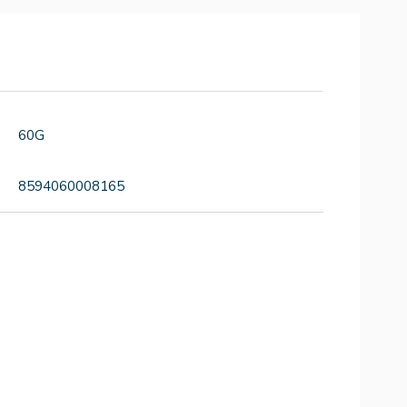
60G
8594060008165