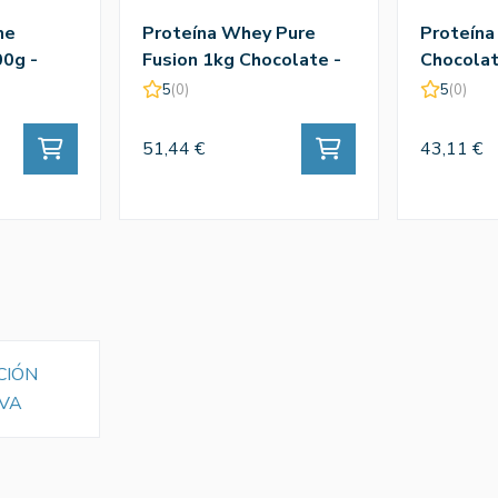
ne
Proteína Whey Pure
Proteína
0g -
Fusion 1kg Chocolate -
Chocolat
Amix
5
(0)
5
(0)
51,44 €
43,11 €
CIÓN
VA