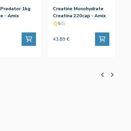
 Predator 1kg
Creatine Monohydrate
Q
e - Amix
Creatina 220cap - Amix
T
A
5
(0)
43,89 €
43