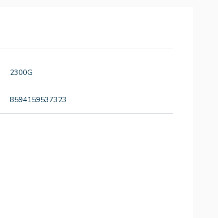
2300G
8594159537323