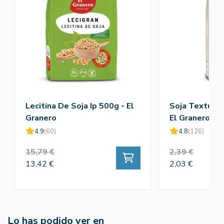
Lecitina De Soja Ip 500g - El
Soja Texturiz
Granero
El Granero
4.9
(60)
4.8
(126)
15,79 €
2,39 €
13,42 €
2,03 €
Lo has podido ver en