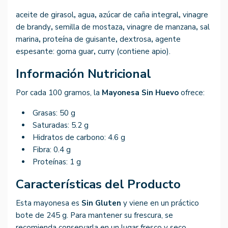
aceite de girasol
,
agua
,
azúcar de caña integral
,
vinagre
de brandy
,
semilla de mostaza
,
vinagre de manzana
,
sal
marina
,
proteína de guisante
,
dextrosa
,
agente
espesante: goma guar
,
curry (contiene apio).
Información Nutricional
Por cada 100 gramos, la
Mayonesa Sin Huevo
ofrece:
Grasas: 50 g
Saturadas: 5.2 g
Hidratos de carbono: 4.6 g
Fibra: 0.4 g
Proteínas: 1 g
Características del Producto
Esta mayonesa es
Sin Gluten
y viene en un práctico
bote de 245 g. Para mantener su frescura, se
recomienda conservarla en un lugar fresco y seco.