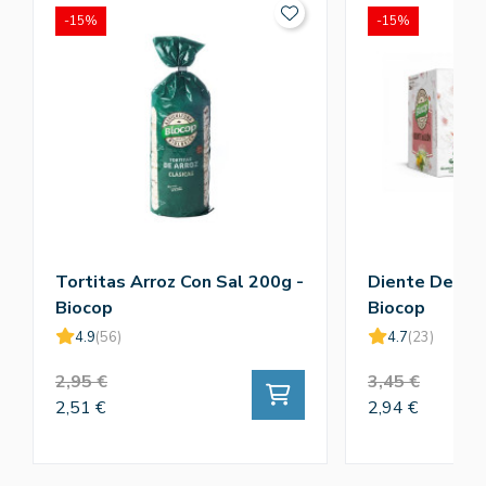
-15%
-15%
Tortitas Arroz Con Sal 200g -
Diente De Leo
Biocop
Biocop
4.9
(56)
4.7
(23)
2,95 €
3,45 €
2,51 €
2,94 €