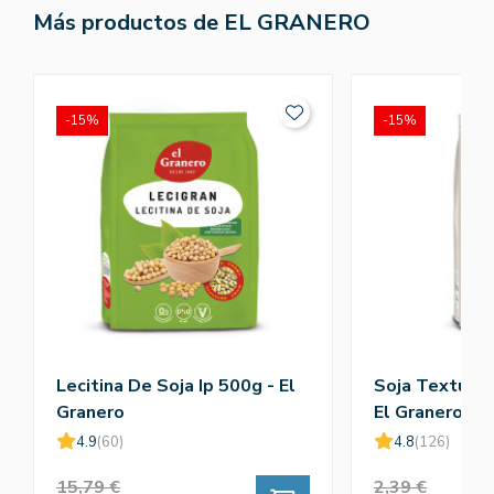
Más productos de EL GRANERO
-15%
-15%
Lecitina De Soja Ip 500g - El
Soja Texturiz
Granero
El Granero
4.9
(60)
4.8
(126)
15,79 €
2,39 €