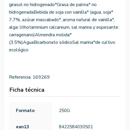
girasol no hidrogenado*Grasa de palma* no
hidrogenadaBebida de soja con vainilla* (agua, soja*
7,7%, azúcar mascabado*, aroma natural de vainilla*,
alga: lithotammium calcareum, sal marina y espesante:
carragenano)Almendra molida*
(3,5%)AguaBicarbonato sódicoSal marina*de cultivo
ecológico
Referencia:
169269
Ficha técnica
Formato
250G
ean13
8422584030501