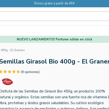
Envios gratis a partir de 45€
NUEVO LANZAMIENTO!! Perfume sólido en stick
 400g - El Granero
Semillas Girasol Bio 400g - El Grane
(8 opiniones)
Disfruta de las Semillas de Girasol Bio 450g, un producto 100%
natural y orgánico. Estas semillas son una fuente rica de vitamina 
fibra, proteínas y ácidos grasos saludables. Su cultivo ecológico
garantiza la ausencia de pesticidas y químicos dañinos. Son perfec