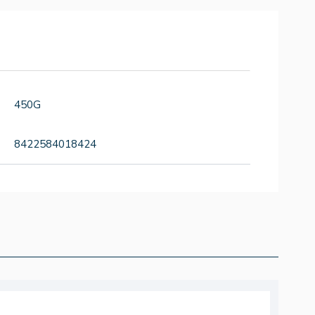
450G
8422584018424