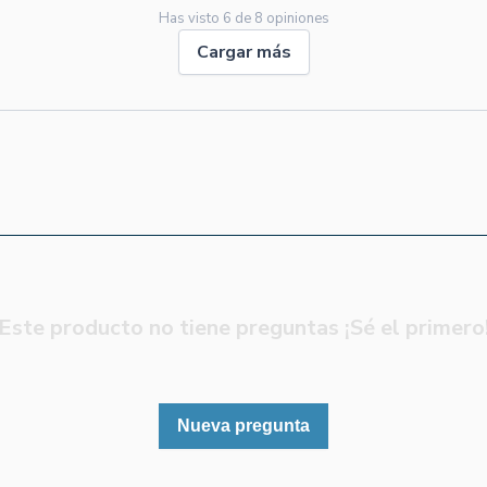
Has visto
6
de
8
opiniones
Cargar más
Este producto no tiene preguntas ¡Sé el primero
Nueva pregunta