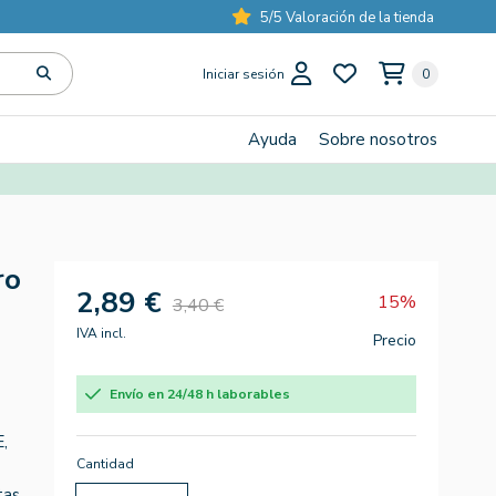
5/5 Valoración de la tienda
Iniciar sesión
0
Ayuda
Sobre nosotros
ro
2,89 €
15%
3,40 €
IVA incl.
Precio
Envío en 24/48 h laborables
E,
Cantidad
tas