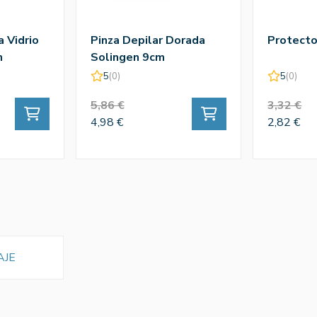
a Vidrio
Pinza Depilar Dorada
Protecto
m
Solingen 9cm
5
(0)
5
(0)
5,86 €
3,32 €
4,98 €
2,82 €
AJE