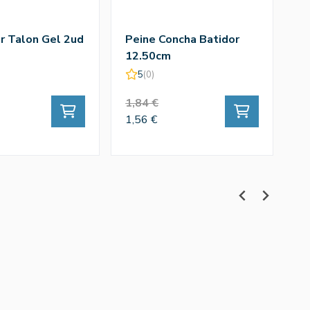
r Talon Gel 2ud
Peine Concha Batidor
Ce
12.50cm
1
5
(0)
1,84 €
4,
1,56 €
4,