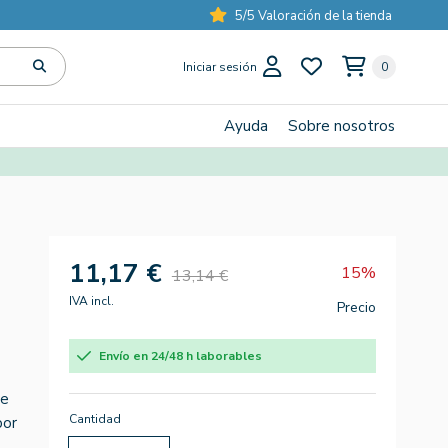
5/5 Valoración de la tienda
Iniciar sesión
0
Ayuda
Sobre nosotros
11,17 €
15%
13,14 €
IVA incl.
Precio
Envío en 24/48 h laborables
de
Cantidad
por