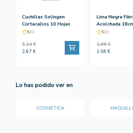
Cuchillas Solingen
Lima Negra Fibr
Cortacallos 10 Hojas
Acolchada 18c
5
(0)
5
(0)
3,14 €
1,86 €
2,67 €
1,58 €
Lo has podido ver en
COSMÉTICA
MAQUILL