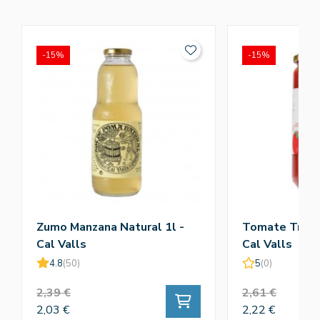
-15%
-15%
Zumo Manzana Natural 1l -
Tomate Tritur
Cal Valls
Cal Valls
4.8
(50)
5
(0)
2,39 €
2,61 €
2,03 €
2,22 €