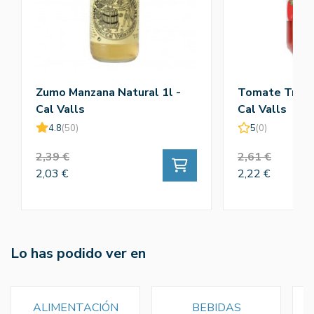
Zumo Manzana Natural 1l -
Tomate Tritur
Cal Valls
Cal Valls
4.8
(50)
5
(0)
2,39 €
2,61 €
2,03 €
2,22 €
Lo has podido ver en
ALIMENTACIÓN
BEBIDAS