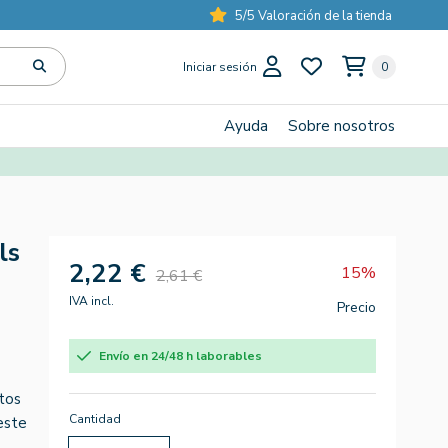
5/5 Valoración de la tienda
Iniciar sesión
0
Ayuda
Sobre nosotros
ls
2,22 €
15%
2,61 €
IVA incl.
Precio
Envío en 24/48 h laborables
tos
Cantidad
 este