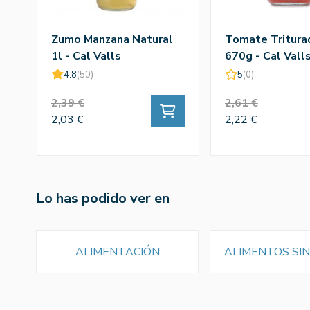
Zumo Manzana Natural
Tomate Tritura
1l - Cal Valls
670g - Cal Vall
4.8
(50)
5
(0)
2,39 €
2,61 €
2,03 €
2,22 €
Lo has podido ver en
ALIMENTACIÓN
ALIMENTOS SI