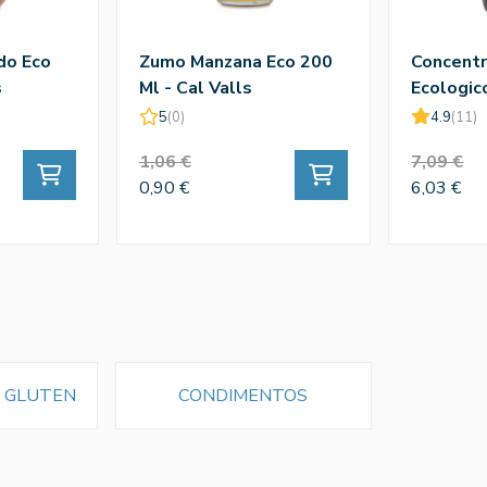
do Eco
Zumo Manzana Eco 200
Concent
s
Ml - Cal Valls
Ecologic
Valls
5
(0)
4.9
(11)
1,06 €
7,09 €
0,90 €
6,03 €
N GLUTEN
CONDIMENTOS