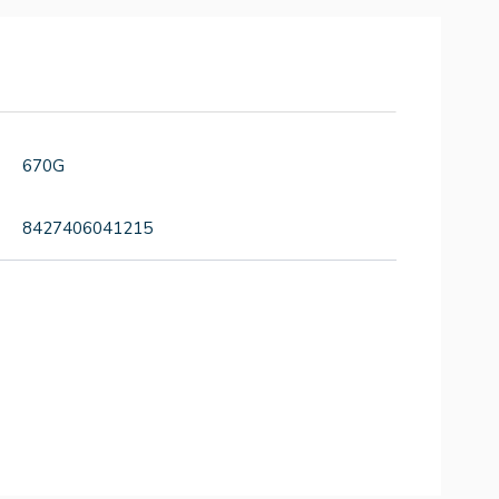
670G
8427406041215