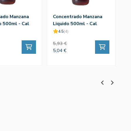
rado Manzana
Concentrado Manzana
L
o 500ml - Cal
Liquido 500ml - Cal
Va
Valls
4.5
(4)
5,93 €
1,
5,04 €
1,