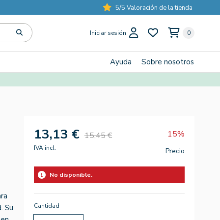
5/5 Valoración de la tienda
Iniciar sesión
0
Ayuda
Sobre nosotros
13,13 €
15%
15,45 €
IVA incl.
Precio
No disponible.
ara
Cantidad
d. Su
 en