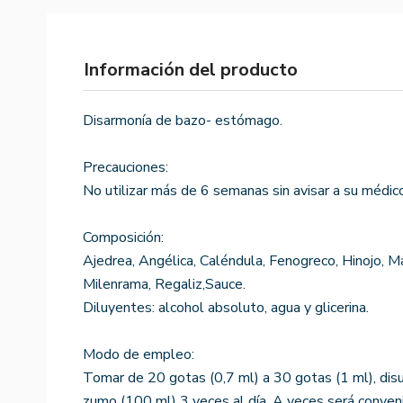
Información del producto
Disarmonía de bazo- estómago.
Precauciones:
No utilizar más de 6 semanas sin avisar a su médic
Composición:
Ajedrea, Angélica, Caléndula, Fenogreco, Hinojo, M
Milenrama, Regaliz,Sauce.
Diluyentes: alcohol absoluto, agua y glicerina.
Modo de empleo:
Tomar de 20 gotas (0,7 ml) a 30 gotas (1 ml), dis
zumo (100 ml) 3 veces al día. A veces será conveni