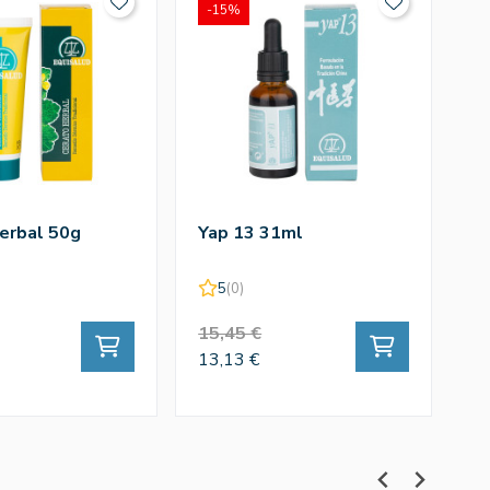
-15%
-
erbal 50g
Yap 13 31ml
Ho
3
5
(0)
15,45 €
1
13,13 €
12