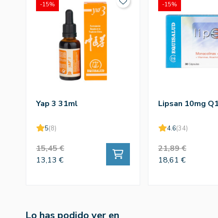
-15%
-15%
Yap 3 31ml
Lipsan 10mg Q
5
(8)
4.6
(34)
15,45 €
21,89 €
13,13 €
18,61 €
Lo has podido ver en