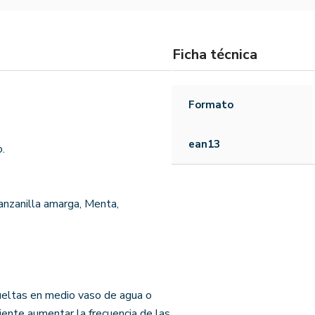
Ficha técnica
Formato
ean13
o.
anzanilla amarga, Menta,
ueltas en medio vaso de agua o
ente aumentar la frecuencia de las