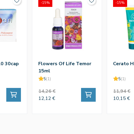
-15%
-15%
10 30cap
Flowers Of Life Temor
Cerato H
15ml
5
(1)
5
(1)
14,26 €
11,94 €
12,12 €
10,15 €