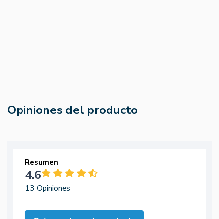
B6 60 Comp - Ana Mª Lajusticia
5
(0)
4.8
(89)
35,55 €
32,00 €
14,80 €
Opiniones del producto
Resumen
4.6
13 Opiniones