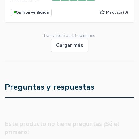
Opinión verificada
Me gusta (
0
)
Has visto
6
de
13
opiniones
Cargar más
Preguntas y respuestas
Este producto no tiene preguntas ¡Sé el
primero!