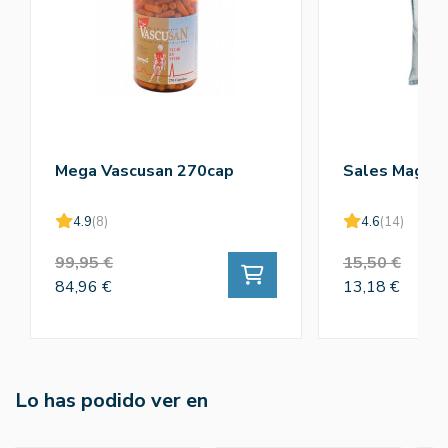
Mega Vascusan 270cap
Sales Magnes
4.9
(8)
4.6
(14)
99,95 €
15,50 €
84,96 €
13,18 €
Lo has podido ver en