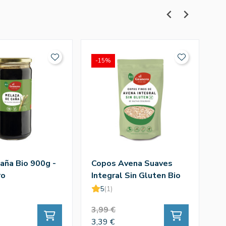
-15%
-
aña Bio 900g -
Copos Avena Suaves
C
ro
Integral Sin Gluten Bio
4
500g - El Granero
G
5
(1)
3,99 €
2
3,39 €
21