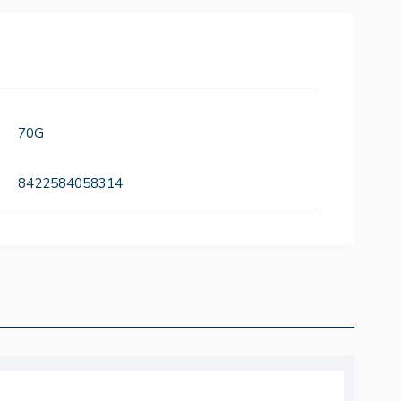
70G
8422584058314