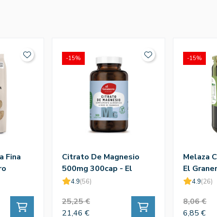
-15%
-15%
a Fina
Citrato De Magnesio
Melaza C
ro
500mg 300cap - El
El Grane
Granero
4.9
(56)
4.9
(26)
25,25 €
8,06 €
21,46 €
6,85 €