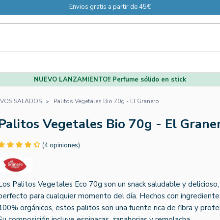
Envios gratis a partir de 45€
NUEVO LANZAMIENTO!! Perfume sólido en stick
IVOS SALADOS
Palitos Vegetales Bio 70g - El Granero
Palitos Vegetales Bio 70g - El Grane
(4 opiniones)
Los Palitos Vegetales Eco 70g son un snack saludable y delicioso,
perfecto para cualquier momento del día. Hechos con ingrediente
100% orgánicos, estos palitos son una fuente rica de fibra y prote
Su composición incluye espinacas, zanahorias y remolacha,