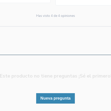
Has visto
4
de
4
opiniones
Este producto no tiene preguntas ¡Sé el primero
Nueva pregunta