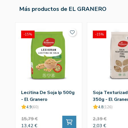
Más productos de EL GRANERO
-15%
-15%
Lecitina De Soja Ip 500g
Soja Texturizad
- El Granero
350g - El Grane
4.9
(60)
4.8
(126)
15,79 €
2,39 €
13,42 €
2,03 €