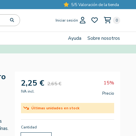
5/5 Valoración de la tienda
Iniciar sesión
0
Ayuda
Sobre nosotros
ro
2,25 €
15%
2,65 €
IVA incl.
Precio
Últimas unidades en stock
s
Cantidad
ínas.