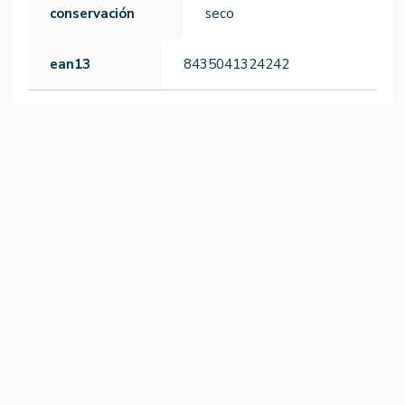
conservación
seco
ean13
8435041324242
-15%
-15%