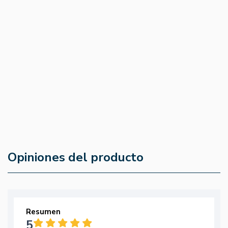
Cúrcuma + Pimienta Bio 440mg
Cúrcuma Y Pi
60cap - El Granero
El Granero
4.9
(8)
4.9
(31)
16,89 €
11,79 €
14,36 €
10,02 €
Opiniones del producto
Resumen
5