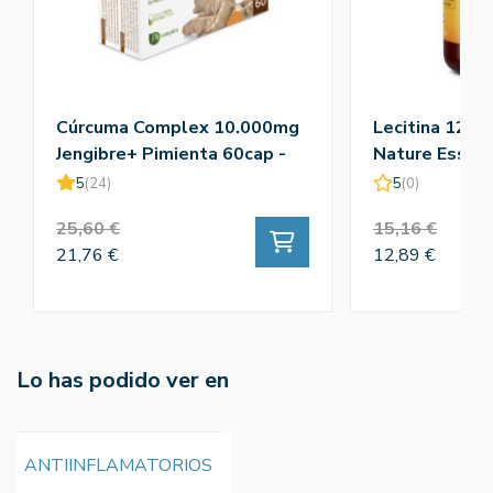
Cúrcuma Complex 10.000mg
Lecitina 1200
Jengibre+ Pimienta 60cap -
Nature Essent
Nature Essential
5
(24)
5
(0)
25,60 €
15,16 €
21,76 €
12,89 €
Lo has podido ver en
ANTIINFLAMATORIOS