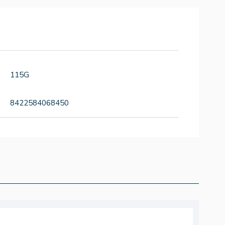
115G
8422584068450