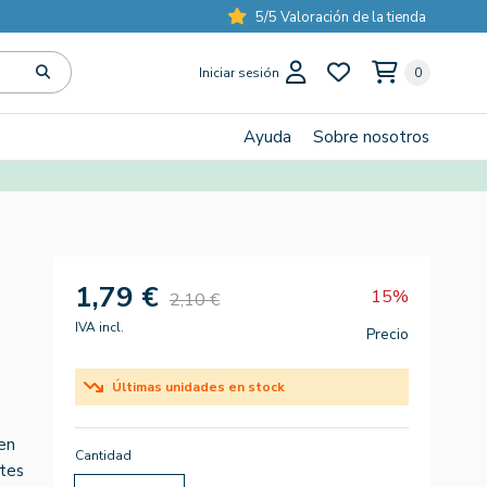
5/5 Valoración de la tienda
Iniciar sesión
0
Ayuda
Sobre nosotros
1,79 €
15%
2,10 €
IVA incl.
Precio
Últimas unidades en stock
ten
Cantidad
ntes