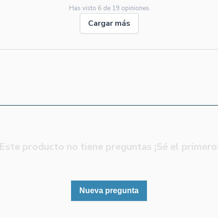
Has visto
6
de
19
opiniones
Cargar más
Este producto no tiene preguntas ¡Sé el primero
Nueva pregunta