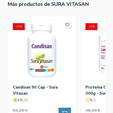
Más productos de SURA VITASAN
-15%
-15%
Candisan 90 Cap - Sura
Proteina Cal
Vitasan
300g - Sura V
4.9
(20)
5
(0)
53,20 €
38,30 €