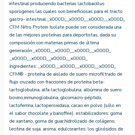
intestinal produciendo bacterias lactobacillus
sporogenes las cuales son beneficiosas para el tracto
gastro- intestinal._x000D__x000D__x000D__x000D_
CFM Nitro Protein Isolate puede ser considerada una
de las mejores proteínas para deportistas, dada su
composición con materias primas de última
generación._x000D__x000D__x000D__x000D_
_x000D__x000D__x000D__x000D_
Ingredientes: _x000D__x000D__x000D__x000D_
CFM® - proteína de aislado de suero microfiltrado de
flujo cruzado con fracciones de proteína beta-
lactoglobulina, alfa-lactoglobulina, albúmina de suero
bovino,inmunoglobulina, glicomacro-péptido,
lactoferrina, lactoperoxidasa, cacao en polvo (sólo en
el sabor chocolate y banoffee), estabilizadores: goma
de xantano, goma de guar,hidrolizado de colágeno,
lecitina de soja, aroma, edulcorantes: los glicósidos de