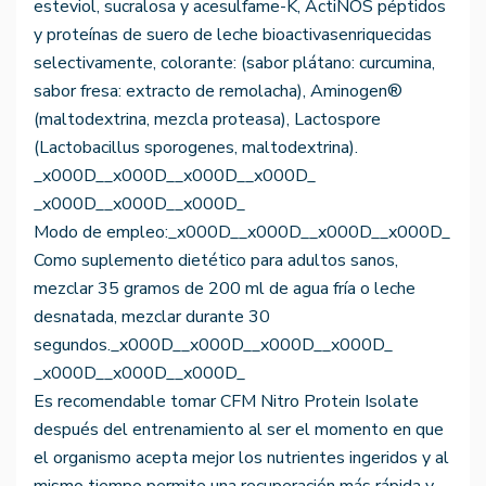
esteviol, sucralosa y acesulfame-K, ActiNOS péptidos
y proteínas de suero de leche bioactivasenriquecidas
selectivamente, colorante: (sabor plátano: curcumina,
sabor fresa: extracto de remolacha), Aminogen®
(maltodextrina, mezcla proteasa), Lactospore
(Lactobacillus sporogenes, maltodextrina).
_x000D__x000D__x000D__x000D_
_x000D__x000D__x000D_
Modo de empleo:_x000D__x000D__x000D__x000D_
Como suplemento dietético para adultos sanos,
mezclar 35 gramos de 200 ml de agua fría o leche
desnatada, mezclar durante 30
segundos._x000D__x000D__x000D__x000D_
_x000D__x000D__x000D_
Es recomendable tomar CFM Nitro Protein Isolate
después del entrenamiento al ser el momento en que
el organismo acepta mejor los nutrientes ingeridos y al