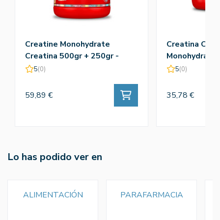
Creatine Monohydrate
Creatina Crea
Creatina 500gr + 250gr -
Monohydrate 
Amix
5
(0)
5
(0)
59,89 €
35,78 €
Lo has podido ver en
ALIMENTACIÓN
PARAFARMACIA