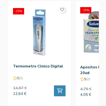
-15%
-15%
Termometro Clinico Digital
Apositos Plas
20ud
5
(0)
5
(0)
14,87 €
4,76 €
12,64 €
4,05 €