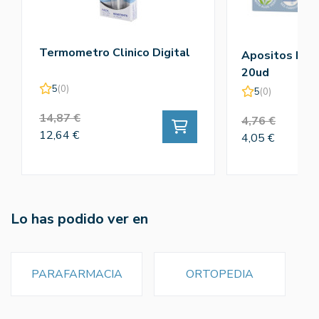
Termometro Clinico Digital
Apositos Plas
20ud
5
(0)
5
(0)
14,87 €
4,76 €
12,64 €
4,05 €
Lo has podido ver en
PARAFARMACIA
ORTOPEDIA