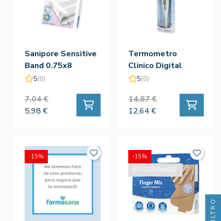
Sanipore Sensitive
Termometro
Band 0.75x8
Clinico Digital
5
(0)
5
(0)
7,04 €
14,87 €
5,98 €
12,64 €
-15%
-15%
NO DISPONIBLE.
FILTRO