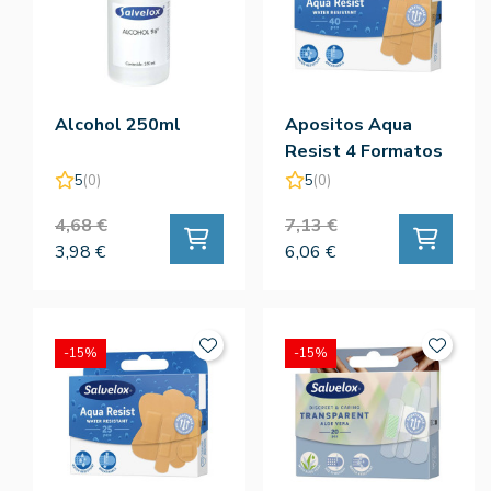
Alcohol 250ml
Apositos Aqua
Resist 4 Formatos
40ud
5
(0)
5
(0)
4,68 €
7,13 €
3,98 €
6,06 €
-15%
-15%