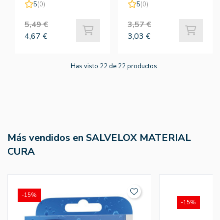
20ud
5
(0)
5
(0)
5,49 €
3,57 €
4,67 €
3,03 €
Has visto 22 de 22 productos
Más vendidos en SALVELOX MATERIAL
CURA
-15%
-15%