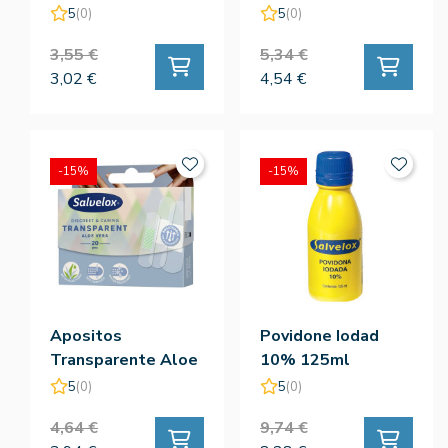
Redondos 20ud
Aloe Vera 20ud
5
(0)
5
(0)
3,55 €
5,34 €
3,02 €
4,54 €
-15%
-15%
Apositos
Povidone Iodad
Transparente Aloe
10% 125ml
Vera 3 Formatos
5
(0)
5
(0)
20ud
4,64 €
9,74 €