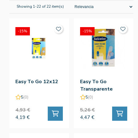
Showing 1-22 of 22 item(s)
-15%
-15%
Easy To Go 12x12
Easy To Go
Transparente
12x12
5
(0)
5
(0)
4,93 €
5,26 €
4,19 €
4,47 €