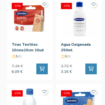
-15%
-15%
Tiras Textiles
Agua Oxigenada
10cmx10cm 10ud
250ml
5
(0)
5
(0)
7,16 €
3,72 €
6,09 €
3,16 €
-15%
-15%