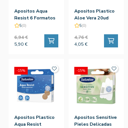
Apositos Aqua
Apositos Plastico
Resist 6 Formatos
Aloe Vera 20ud
25ud
5
(0)
5
(0)
6,94 €
4,76 €
5,90 €
4,05 €
-15%
-15%
Apositos Plastico
Apositos Sensitive
Aqua Resist
Pieles Delicadas