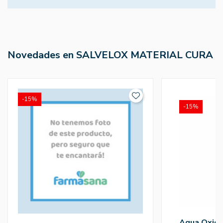
Novedades en SALVELOX MATERIAL CURA
-15%
-15%
Agua Oxig