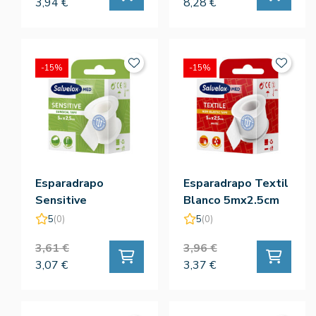
3,94 €
8,28 €
-15%
-15%
Esparadrapo
Esparadrapo Textil
Sensitive
Blanco 5mx2.5cm
5mx2.5cm
5
(0)
5
(0)
3,61 €
3,96 €
3,07 €
3,37 €