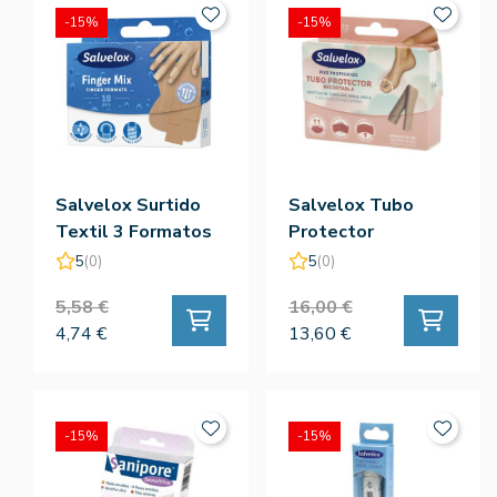
-15%
-15%
Salvelox Surtido
Salvelox Tubo
Textil 3 Formatos
Protector
Recortable 15cm
5
(0)
5
(0)
5,58 €
16,00 €
4,74 €
13,60 €
-15%
-15%