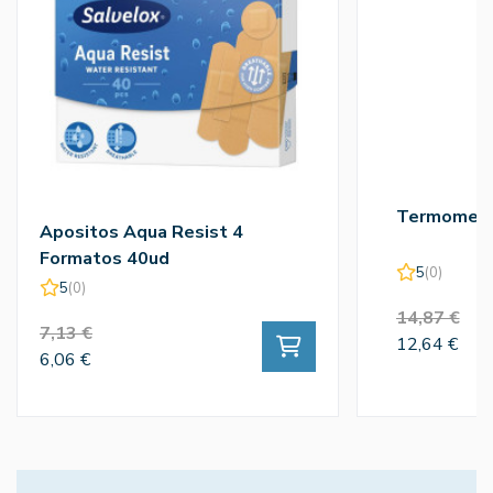
Termometro
Apositos Aqua Resist 4
Formatos 40ud
5
(0)
5
(0)
14,87 €
7,13 €
12,64 €
6,06 €