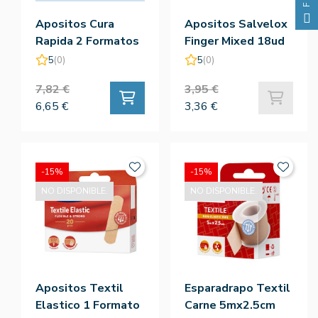
Apositos Cura
Apositos Salvelox
Rapida 2 Formatos
Finger Mixed 18ud
12ud
5
(0)
5
(0)
7,82 €
3,95 €
6,65 €
3,36 €
-15%
-15%
NO DISPONIBLE.
NO DISPONIBLE.
Apositos Textil
Esparadrapo Textil
Elastico 1 Formato
Carne 5mx2.5cm