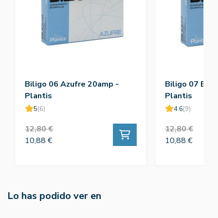
Biligo 06 Azufre 20amp -
Biligo 07 Bis
Plantis
Plantis
5
(6)
4.6
(9)
12,80 €
12,80 €
10,88 €
10,88 €
Lo has podido ver en