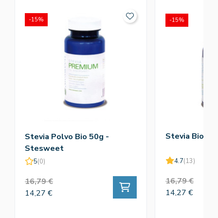
-15%
-15%
Stevia Bio 1
Stevia Polvo Bio 50g -
Stesweet
4.7
(13)
5
(0)
16,79 €
16,79 €
14,27 €
14,27 €