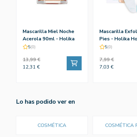
Mascarilla Miel Noche
Mascarilla Exfo
Acerola 90ml - Holika
Pies - Holika Ho
Holika
5
(0)
5
(0)
13,99 €
7,99 €
12,31 €
7,03 €
Lo has podido ver en
COSMÉTICA
COSMÉTICA 