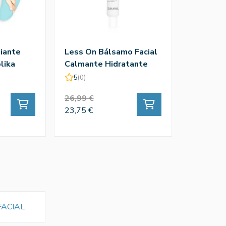
liante
Less On Bálsamo Facial
lika
Calmante Hidratante
Piel Sensible Rojeces -
5
(0)
Holika Holika
26,99 €
23,75 €
FACIAL