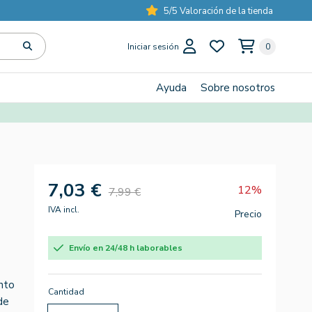
5/5 Valoración de la tienda
Iniciar sesión
0
Ayuda
Sobre nosotros
7,03 €
12%
7,99 €
IVA incl.
Precio
Envío en 24/48 h laborables
ento
Cantidad
de