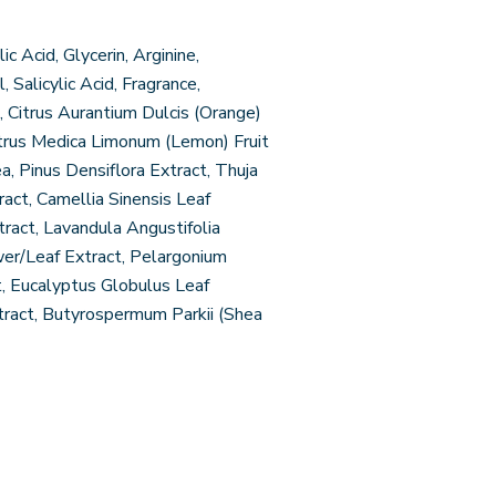
c Acid, Glycerin, Arginine,
alicylic Acid, Fragrance,
, Citrus Aurantium Dulcis (Orange)
Citrus Medica Limonum (Lemon) Fruit
ea, Pinus Densiflora Extract, Thuja
act, Camellia Sinensis Leaf
tract, Lavandula Angustifolia
er/Leaf Extract, Pelargonium
t, Eucalyptus Globulus Leaf
xtract, Butyrospermum Parkii (Shea