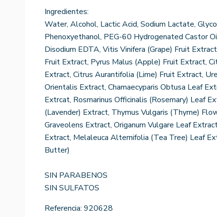
Ingredientes:
Water, Alcohol, Lactic Acid, Sodium Lactate, Glycoli
Phenoxyethanol, PEG-60 Hydrogenated Castor Oil, S
Disodium EDTA, Vitis Vinifera (Grape) Fruit Extract
Fruit Extract, Pyrus Malus (Apple) Fruit Extract, 
Extract, Citrus Aurantifolia (Lime) Fruit Extract, Ur
Orientalis Extract, Chamaecyparis Obtusa Leaf Extr
Extrcat, Rosmarinus Officinalis (Rosemary) Leaf Ex
(Lavender) Extract, Thymus Vulgaris (Thyme) Flow
Graveolens Extract, Origanum Vulgare Leaf Extrac
Extract, Melaleuca Alternifolia (Tea Tree) Leaf E
Butter)
SIN PARABENOS
SIN SULFATOS
Referencia:
920628