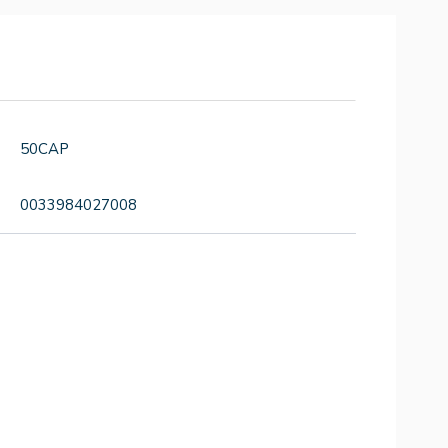
50CAP
0033984027008