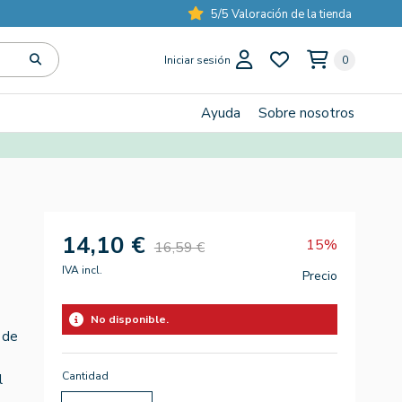
5/5 Valoración de la tienda
Iniciar sesión
0
Ayuda
Sobre nosotros
14,10 €
15%
16,59 €
IVA incl.
Precio
No disponible.
 de
Cantidad
l