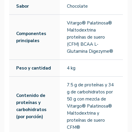
Sabor
Chocolate
Vitargo® Palatinosa®
Maltodextrina
Componentes
proteínas de suero
principales
(CFM) BCAA L-
Glutamina Digezyme®
Peso y cantidad
4 kg
7.5 g de proteínas y 34
g de carbohidratos por
Contenido de
50 g con mezcla de
proteínas y
Vitargo® Palatinosa®
carbohidratos
Maltodextrina y
(por porción)
proteínas de suero
CFM®