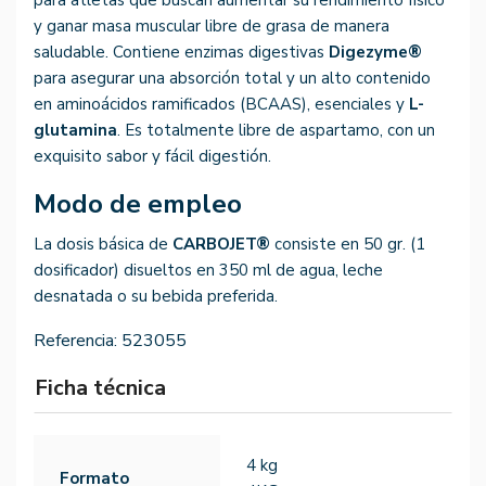
para atletas que buscan aumentar su rendimiento físico
y ganar masa muscular libre de grasa de manera
saludable. Contiene enzimas digestivas
Digezyme®
para asegurar una absorción total y un alto contenido
en aminoácidos ramificados (BCAAS), esenciales y
L-
glutamina
. Es totalmente libre de aspartamo, con un
exquisito sabor y fácil digestión.
Modo de empleo
La dosis básica de
CARBOJET®
consiste en 50 gr. (1
dosificador) disueltos en 350 ml de agua, leche
desnatada o su bebida preferida.
Referencia:
523055
Ficha técnica
4 kg
Formato