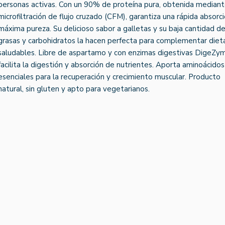
personas activas. Con un 90% de proteína pura, obtenida median
microfiltración de flujo cruzado (CFM), garantiza una rápida absorc
máxima pureza. Su delicioso sabor a galletas y su baja cantidad d
grasas y carbohidratos la hacen perfecta para complementar diet
saludables. Libre de aspartamo y con enzimas digestivas DigeZy
facilita la digestión y absorción de nutrientes. Aporta aminoácidos
esenciales para la recuperación y crecimiento muscular. Producto
natural, sin gluten y apto para vegetarianos.