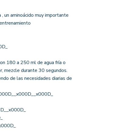
a , un aminoácido muy importante
n entrenamiento
0D_
n 180 a 250 ml de agua fría o
ker, mezcle durante 30 segundos.
ndo de las necesidades diarias de
__x000D__x000D__x000D_
00D__x000D_
D_
_x000D_