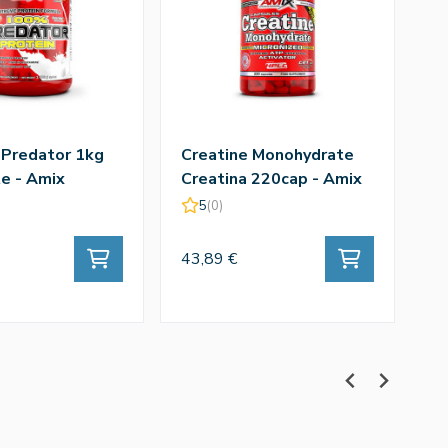
 Predator 1kg
Creatine Monohydrate
Q
e - Amix
Creatina 220cap - Amix
T
A
5
(0)
43,89 €
43