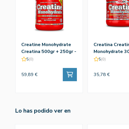
Creatine Monohydrate
Creatina Creati
Creatina 500gr + 250gr -
Monohydrate 30
Amix
Amix
5
(0)
5
(0)
59,89 €
35,78 €
Lo has podido ver en