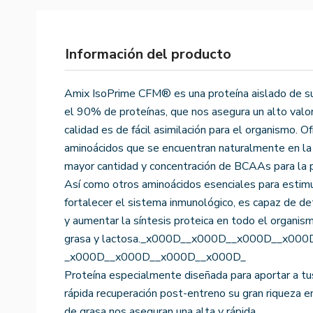
Información del producto
Amix IsoPrime CFM® es una proteína aislado de su
el 90% de proteínas, que nos asegura un alto valor
calidad es de fácil asimilación para el organismo.
aminoácidos que se encuentran naturalmente en la 
mayor cantidad y concentración de BCAAs para la p
Así como otros aminoácidos esenciales para estimu
fortalecer el sistema inmunológico, es capaz de d
y aumentar la síntesis proteica en todo el organis
grasa y lactosa._x000D__x000D__x000D__x000
_x000D__x000D__x000D__x000D_
Proteína especialmente diseñada para aportar a tu
rápida recuperación post-entreno su gran riqueza en
de grasa nos aseguran una alta y rápida