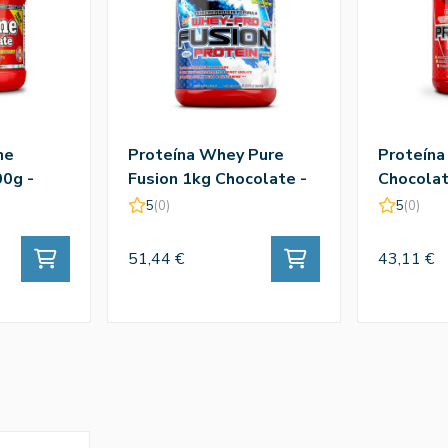
ne
Proteína Whey Pure
Proteína
0g -
Fusion 1kg Chocolate -
Chocolat
Amix
5
(0)
5
(0)
51,44 €
43,11 €