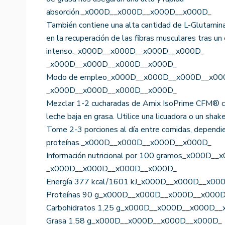
absorción._x000D__x000D__x000D__x000D_
También contiene una alta cantidad de L-Glutamin
en la recuperación de las fibras musculares tras u
intenso._x000D__x000D__x000D__x000D_
_x000D__x000D__x000D__x000D_
Modo de empleo_x000D__x000D__x000D__x00
_x000D__x000D__x000D__x000D_
Mezclar 1-2 cucharadas de Amix IsoPrime CFM® co
leche baja en grasa. Utilice una licuadora o un sha
Tome 2-3 porciones al día entre comidas, dependie
proteínas._x000D__x000D__x000D__x000D_
Información nutricional por 100 gramos_x000D
_x000D__x000D__x000D__x000D_
Energía 377 kcal/1601 kJ_x000D__x000D__x0
Proteínas 90 g_x000D__x000D__x000D__x000
Carbohidratos 1,25 g_x000D__x000D__x000D_
Grasa 1,58 g_x000D__x000D__x000D__x000D_