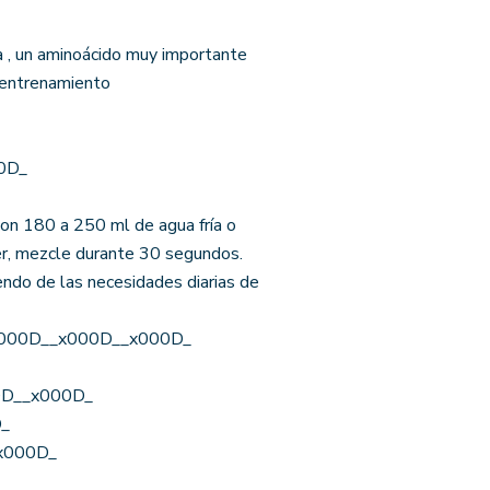
a , un aminoácido muy importante
n entrenamiento
0D_
n 180 a 250 ml de agua fría o
ker, mezcle durante 30 segundos.
ndo de las necesidades diarias de
__x000D__x000D__x000D_
00D__x000D_
D_
_x000D_