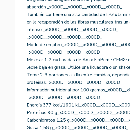
absorción._x000D__x000D__x000D__x000D_
También contiene una alta cantidad de L-Glutamin
en la recuperación de las fibras musculares tras u
intenso._x000D__x000D__x000D__x000D_
_x000D__x000D__x000D__x000D_
Modo de empleo_x000D__x000D__x000D__x00
_x000D__x000D__x000D__x000D_
Mezclar 1-2 cucharadas de Amix IsoPrime CFM® co
leche baja en grasa. Utilice una licuadora o un sha
Tome 2-3 porciones al día entre comidas, dependie
proteínas._x000D__x000D__x000D__x000D_
Información nutricional por 100 gramos_x000D
_x000D__x000D__x000D__x000D_
Energía 377 kcal/1601 kJ_x000D__x000D__x0
Proteínas 90 g_x000D__x000D__x000D__x000
Carbohidratos 1,25 g_x000D__x000D__x000D_
Grasa 1,58 g_x000D__x000D__x000D__x000D_