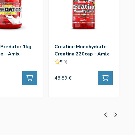
 Predator 1kg
Creatine Monohydrate
Q
e - Amix
Creatina 220cap - Amix
T
A
5
(0)
43,89 €
43