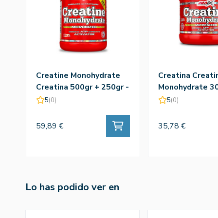
Creatine Monohydrate
Creatina Creati
Creatina 500gr + 250gr -
Monohydrate 30
Amix
Amix
5
(0)
5
(0)
59,89 €
35,78 €
Lo has podido ver en