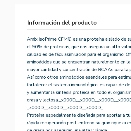
Información del producto
Amix IsoPrime CFM® es una proteína aislado de su
el 90% de proteínas, que nos asegura un alto valor
calidad es de fácil asimilación para el organismo.
aminoácidos que se encuentran naturalmente en la 
mayor cantidad y concentración de BCAAs para la p
Así como otros aminoácidos esenciales para estimu
fortalecer el sistema inmunológico, es capaz de d
y aumentar la síntesis proteica en todo el organis
grasa y lactosa._x000D__x000D__x000D__x000
_x000D__x000D__x000D__x000D_
Proteína especialmente diseñada para aportar a tu
rápida recuperación post-entreno su gran riqueza en
de grasa nos aseguran una alta y rápida