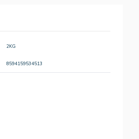
2KG
8594159534513