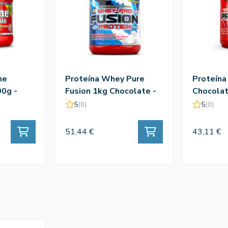
ne
Proteína Whey Pure
Proteína
0g -
Fusion 1kg Chocolate -
Chocolat
Amix
5
(0)
5
(0)
51,44 €
43,11 €