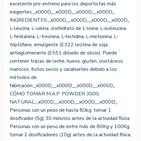
excelente pre-entreno para los deportistas más
exigentes._x000D__x000D__x000D__x000D_
INGREDIENTES:_x000D__x000D__x000D__x000D_
L-leucina, L-valina, clorhidrato de L-lisina, L-isoleucina,
L-fenilanina, L-treonina, L-histidina, L-metionina, L-
triptófano, emulgente (E322 lecitina de soja,
antiaglomerante (E551 dióxido de silicio). Puede
contener trazas de leche, huevo, gluten, crustáceos,
mariscos, frutos secos y cacahuetes debido a los
métodos de
fabricación._x000D__x000D__x000D__x000D_
CÓMO TOMAR M.A.P. POWDER 300G
NATURAL:_x000D__x000D__x000D__x000D_
Personas con un peso de hasta 80kg: tomar 1
dosificador (5g) 30 minutos antes de la actividad física.
Personas con un peso de entre más de 80Kg y 100Kg:
tomar 2 dosificadores (10g) antes de la actividad física.