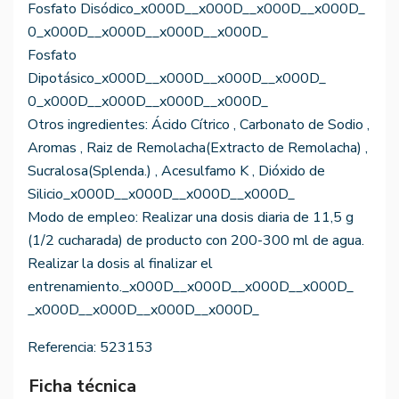
Fosfato Disódico_x000D__x000D__x000D__x000D_
0_x000D__x000D__x000D__x000D_
Fosfato
Dipotásico_x000D__x000D__x000D__x000D_
0_x000D__x000D__x000D__x000D_
Otros ingredientes: Ácido Cítrico , Carbonato de Sodio ,
Aromas , Raiz de Remolacha(Extracto de Remolacha) ,
Sucralosa(Splenda.) , Acesulfamo K , Dióxido de
Silicio_x000D__x000D__x000D__x000D_
Modo de empleo: Realizar una dosis diaria de 11,5 g
(1/2 cucharada) de producto con 200-300 ml de agua.
Realizar la dosis al finalizar el
entrenamiento._x000D__x000D__x000D__x000D_
_x000D__x000D__x000D__x000D_
Referencia:
523153
Ficha técnica