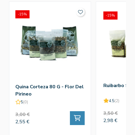
-15%
-15%
Ruibarbo 90g
Quina Corteza 80 G - Flor Del
Pirineo
4.5
(2)
5
(0)
3,50 €
3,00 €
2,98 €
2,55 €