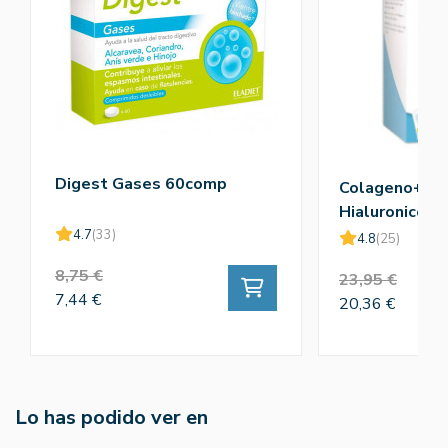
Digest Gases 60comp
Colageno+Ac
Hialuronico+V
4.7
(33)
4.8
(25)
8,75 €
23,95 €
7,44 €
20,36 €
Lo has podido ver en