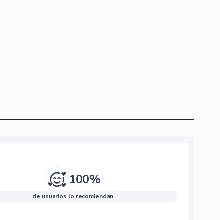
egro 50 Ml -
Life
100%
de usuarios lo recomiendan