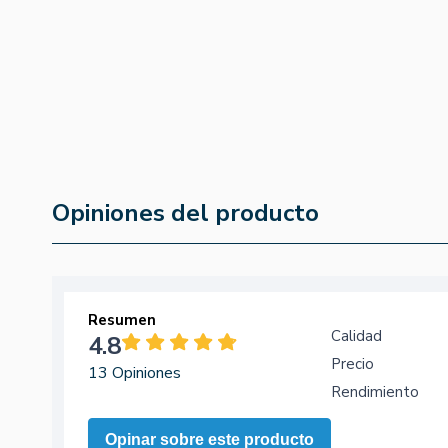
120ml
5
(0)
4.9
(12)
12,45 €
23,53 €
10,58 €
Opiniones del producto
Resumen
Calidad
4.8
Precio
13 Opiniones
Rendimiento
Opinar sobre este producto