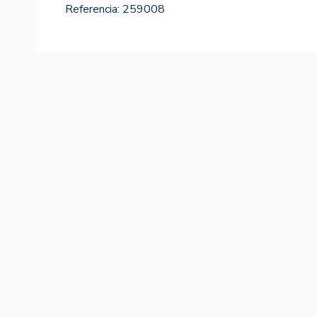
Referencia:
259008
-15%
Hemogel 50ml
Fiore Di Pompei