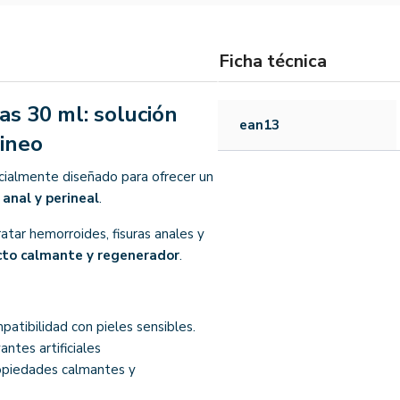
Ficha técnica
s 30 ml: solución
ean13
rineo
cialmente diseñado para ofrecer un
 anal y perineal
.
tratar hemorroides, fisuras anales y
cto calmante y regenerador
.
mpatibilidad con pieles sensibles.
antes artificiales
ropiedades calmantes y