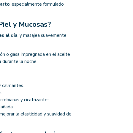
arto
: especialmente formulado
Piel y Mucosas?
es al día
, y masajea suavemente
dón o gasa impregnada en el aceite
a durante la noche.
y calmantes.
r.
crobianas y cicatrizantes.
dañada.
 mejorar la elasticidad y suavidad de