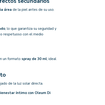
efectos secundarios
ña área
de la piel antes de su uso.
ado
, lo que garantiza su seguridad y
ndo respetuoso con el medio
en un formato
spray de 30 ml
, ideal
nto
ejado de la luz solar directa.
 bienestar íntimo con Oleum Di