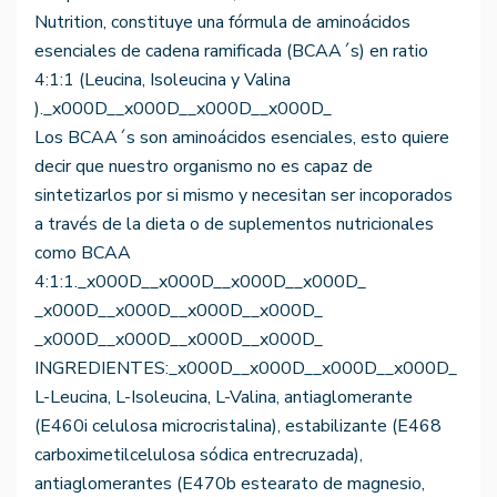
Nutrition, constituye una fórmula de aminoácidos
esenciales de cadena ramificada (BCAA´s) en ratio
4:1:1 (Leucina, Isoleucina y Valina
)._x000D__x000D__x000D__x000D_
Los BCAA´s son aminoácidos esenciales, esto quiere
decir que nuestro organismo no es capaz de
sintetizarlos por si mismo y necesitan ser incoporados
a través de la dieta o de suplementos nutricionales
como BCAA
4:1:1._x000D__x000D__x000D__x000D_
_x000D__x000D__x000D__x000D_
_x000D__x000D__x000D__x000D_
INGREDIENTES:_x000D__x000D__x000D__x000D_
L-Leucina, L-Isoleucina, L-Valina, antiaglomerante
(E460i celulosa microcristalina), estabilizante (E468
carboximetilcelulosa sódica entrecruzada),
antiaglomerantes (E470b estearato de magnesio,