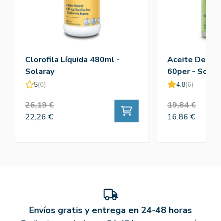
Clorofila Líquida 480ml -
Aceite De Or
Solaray
60per - Solar
5
(0)
4.8
(6)
26,19 €
19,84 €
22,26 €
16,86 €
Envíos gratis y entrega en 24-48 horas