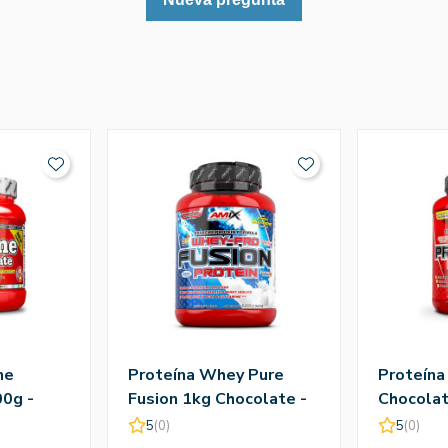
ne
Proteína Whey Pure
Proteína
0g -
Fusion 1kg Chocolate -
Chocolat
Amix
5
(0)
5
(0)