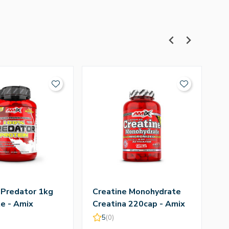
 Predator 1kg
Creatine Monohydrate
Q
e - Amix
Creatina 220cap - Amix
T
A
5
(0)