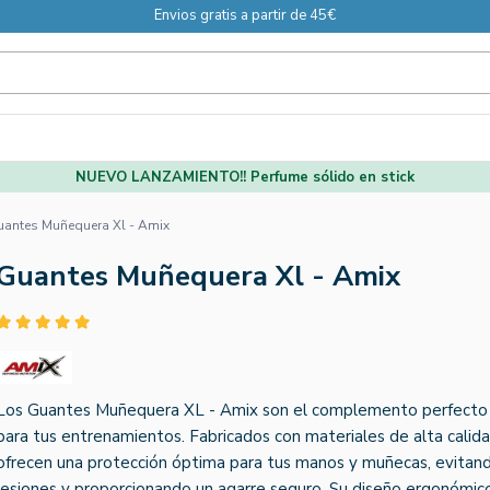
Envios gratis a partir de 45€
NUEVO LANZAMIENTO!! Perfume sólido en stick
uantes Muñequera Xl - Amix
Guantes Muñequera Xl - Amix
Los Guantes Muñequera XL - Amix son el complemento perfecto
para tus entrenamientos. Fabricados con materiales de alta calida
ofrecen una protección óptima para tus manos y muñecas, evitan
lesiones y proporcionando un agarre seguro. Su diseño ergonómic