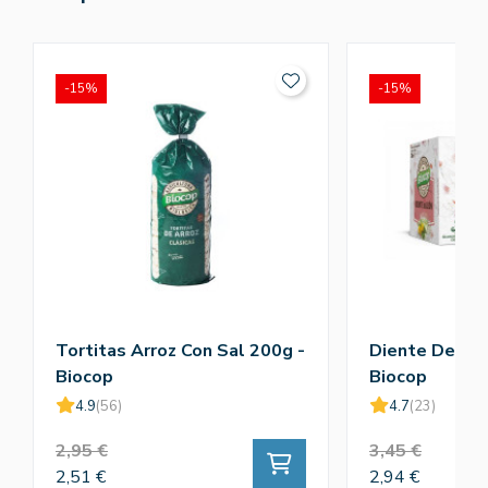
-15%
-15%
Tortitas Arroz Con Sal 200g -
Diente De Leo
Biocop
Biocop
4.9
(56)
4.7
(23)
2,95 €
3,45 €
2,51 €
2,94 €