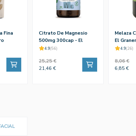
a Fina
Citrato De Magnesio
Melaza C
ro
500mg 300cap - El
El Grane
Granero
4.9
(56)
4.9
(26)
25,25 €
8,06 €
21,46 €
6,85 €
FACIAL