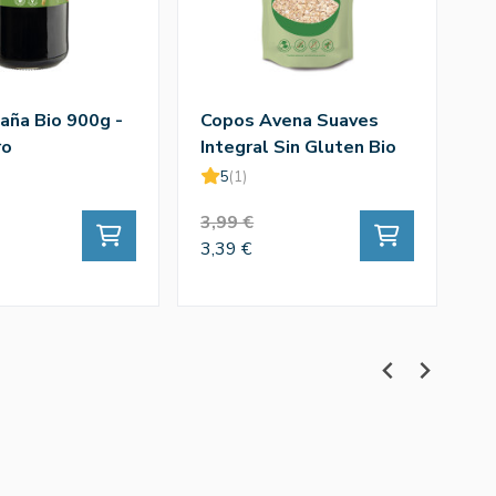
aña Bio 900g -
Copos Avena Suaves
C
ro
Integral Sin Gluten Bio
4
500g - El Granero
G
5
(1)
3,99 €
2
3,39 €
21