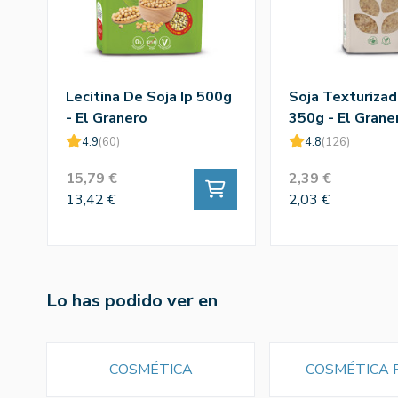
Lecitina De Soja Ip 500g
Soja Texturizad
- El Granero
350g - El Grane
4.9
(60)
4.8
(126)
15,79 €
2,39 €
13,42 €
2,03 €
Lo has podido ver en
COSMÉTICA
COSMÉTICA 