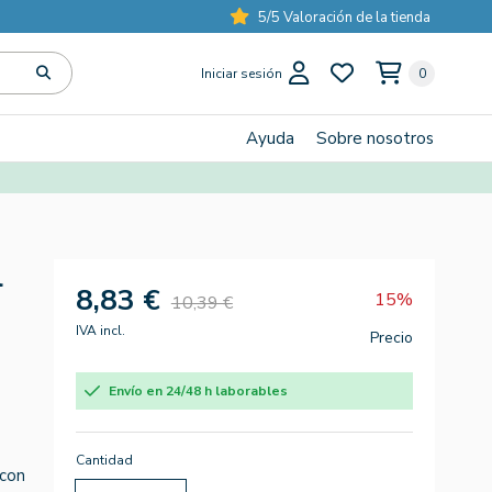
5/5 Valoración de la tienda
Iniciar sesión
0
Ayuda
Sobre nosotros
l
8,83 €
15%
10,39 €
IVA incl.
Precio
Envío en 24/48 h laborables
Cantidad
 con