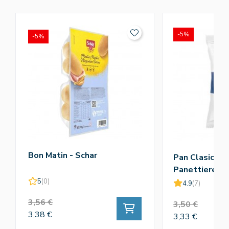
-5%
-5%
Bon Matin - Schar
Pan Clasico M
Panettiere X3
5
(0)
4.9
(7)
3,56 €
3,50 €
3,38 €
3,33 €