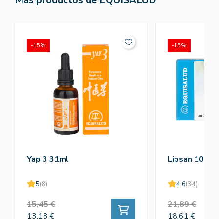
Más productos de EQUISALUD
-15%
-15%
Yap 3 31ml
Lipsan 10mg
5
(8)
4.6
(34)
15,45 €
21,89 €
13,13 €
18,61 €